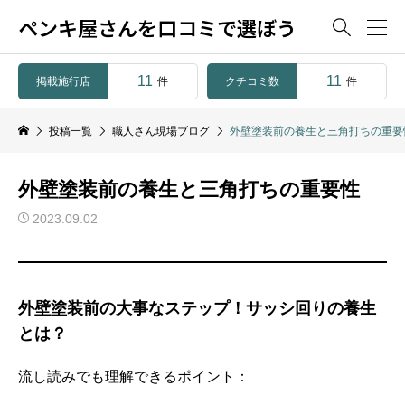
ペンキ屋さんを口コミで選ぼう

11
11
掲載施行店
クチコミ数
件
件
投稿一覧
職人さん現場ブログ
外壁塗装前の養生と三角打ちの重要
外壁塗装前の養生と三角打ちの重要性
2023.09.02
外壁塗装前の大事なステップ！サッシ回りの養生
とは？
流し読みでも理解できるポイント：