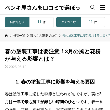
ペンキ屋さんを口コミで選ぼう

11
11
掲載施行店
クチコミ数
件
件
投稿一覧
職人さん現場ブログ
春の塗装工事は要注意！3月の風と
春の塗装工事は要注意！3月の風と花粉
が与える影響とは？
2025.03.12
1. 春の塗装工事に影響を与える要因
春は塗装工事に適した季節と思われがちですが、実は
3
月は一年で最も施工が難しい時期のひとつ
です。春一番
の強風、花粉、雨が重なり、塗装作業にさまざまな影響