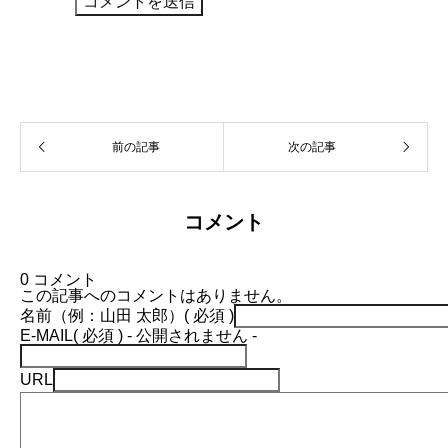
A
l
t
e
r
前の記事
次の記事
n
a
t
i
v
コメント
e
:
0 コメント
この記事へのコメントはありません。
名前（例：山田 太郎）
( 必須 )
E-MAIL
( 必須 ) - 公開されません -
URL