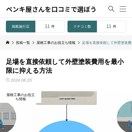
ペンキ屋さんを口コミで選ぼう

11
11
掲載施行店
クチコミ数
件
件
投稿一覧
屋根工事のお役立ち情報
足場を直接依頼して外壁塗装費
足場を直接依頼して外壁塗装費用を最小
限に抑える方法
2024.08.20
屋根工事のお役立
ち情報