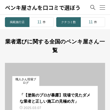
ペンキ屋さんを口コミで選ぼう

11
11
掲載施行店
クチコミ数
件
件
業者選びに関する全国のペンキ屋さん一
覧
職人さん現場ブ
ログ
「【塗装のプロが暴露】現場で見たダメ
な業者と正しい施工の見極め方」
2025.03.07