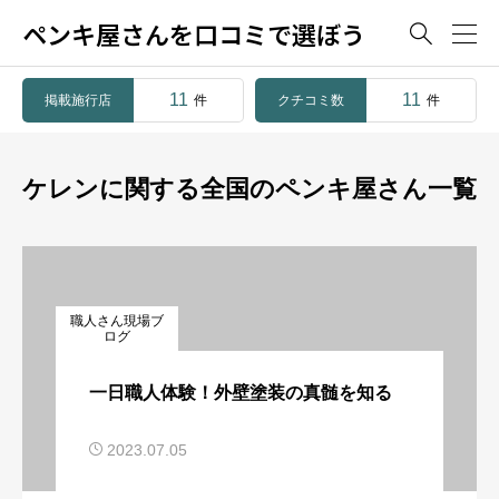
ペンキ屋さんを口コミで選ぼう

11
11
掲載施行店
クチコミ数
件
件
ケレンに関する全国のペンキ屋さん一覧
職人さん現場ブ
ログ
一日職人体験！外壁塗装の真髄を知る
2023.07.05