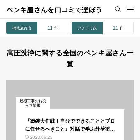
ペンキ屋さんを口コミで選ぼう

11
11
掲載施行店
クチコミ数
件
件
高圧洗浄に関する全国のペンキ屋さん一
覧
屋根工事のお役
立ち情報
『塗装大作戦！自分でできることとプロ
に任せるべきこと』対話で学ぶ外壁塗装
の知識と方法
2023.06.23