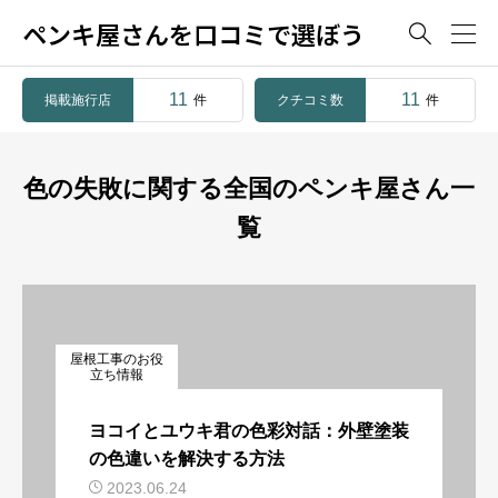
ペンキ屋さんを口コミで選ぼう

11
11
掲載施行店
クチコミ数
件
件
色の失敗に関する全国のペンキ屋さん一
覧
屋根工事のお役
立ち情報
ヨコイとユウキ君の色彩対話：外壁塗装
の色違いを解決する方法
2023.06.24