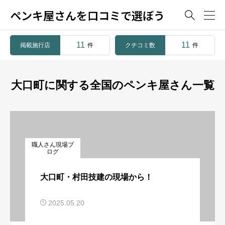
ペンキ屋さんを口コミで選ぼう

11
11
掲載施行店
クチコミ数
件
件
大口町に関する全国のペンキ屋さん一覧
職人さん現場ブ
ログ
大口町・村田技建の現場から！
2025.05.20