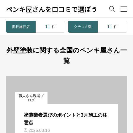
ペンキ屋さんを口コミで選ぼう

11
11
掲載施行店
クチコミ数
件
件
外壁塗装に関する全国のペンキ屋さん一
覧
職人さん現場ブ
ログ
塗装業者選びのポイントと3月施工の注
意点
2025.03.16