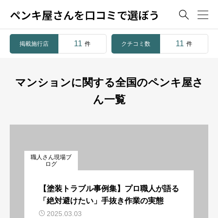
ペンキ屋さんを口コミで選ぼう

11
11
掲載施行店
クチコミ数
件
件
マンションに関する全国のペンキ屋さ
ん一覧
職人さん現場ブ
ログ
【塗装トラブル事例集】プロ職人が語る
「絶対避けたい」手抜き作業の実態
2025.03.03