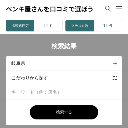
ペンキ屋さんを口コミで選ぼう

11
11
掲載施行店
クチコミ数
件
件
検索結果
こだわりから探す
検索する