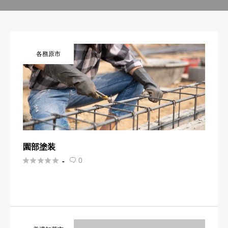
各務原市
園部塗装





0
-
