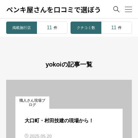
ペンキ屋さんを口コミで選ぼう

11
11
掲載施行店
クチコミ数
件
件
yokoiの記事一覧
職人さん現場ブ
ログ
大口町・村田技建の現場から！
2025.05.20