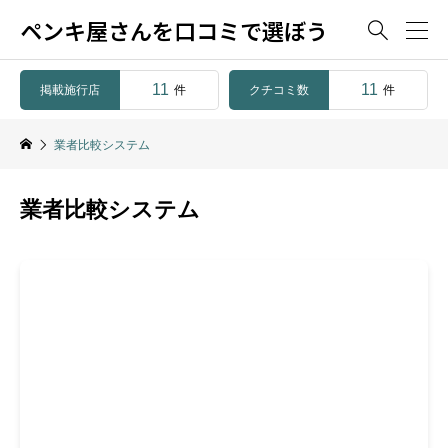
ペンキ屋さんを口コミで選ぼう

11
11
掲載施行店
クチコミ数
件
件
業者比較システム
業者比較システム